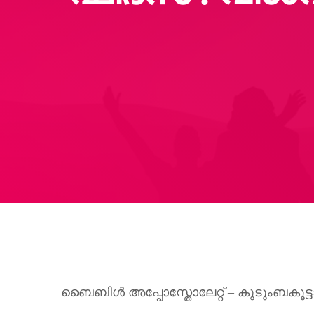
ബൈബിൾ അപ്പോസ്തോലേറ്റ് – കുടുംബകൂട്ട