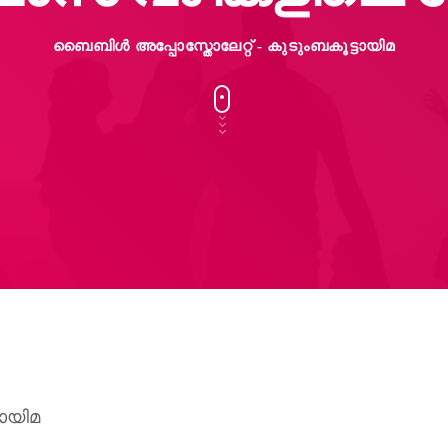
ബൈബിൾ അപ്പോസ്തോലേറ്റ് - കുടുംബകൂട്ടായിമ
ായിമ