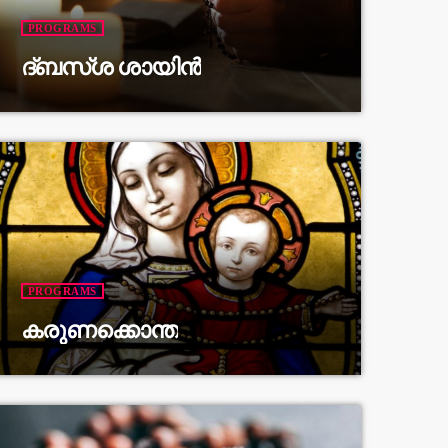
PROGRAMS
ദ്ബസ്ശ ശായിൻ
PROGRAMS
കരുണക്കൊന്ത