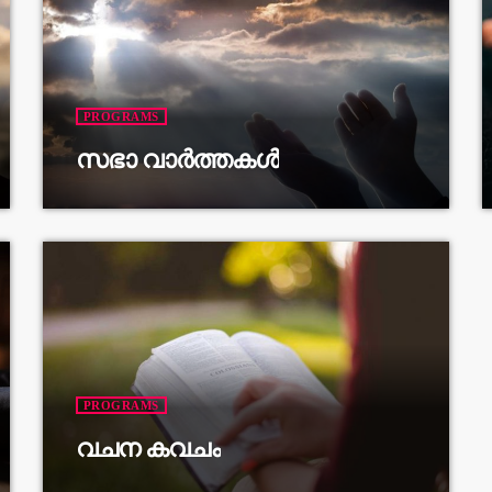
PROGRAMS
സഭാ വാർത്തകൾ
PROGRAMS
വചന കവചം