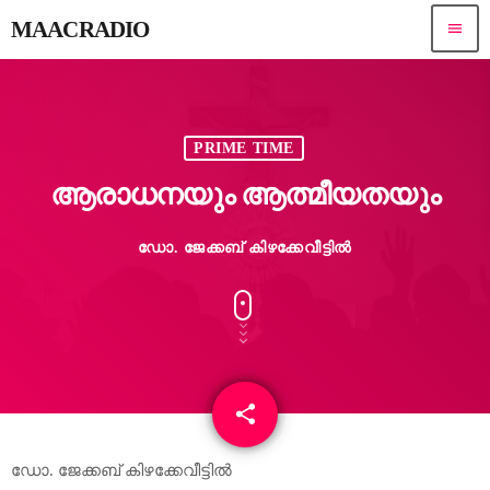
MAACRADIO
menu
PRIME TIME
ആരാധനയും ആത്മീയതയും
ഡോ. ജേക്കബ് കിഴക്കേവീട്ടിൽ
share
email
ഡോ. ജേക്കബ് കിഴക്കേവീട്ടിൽ