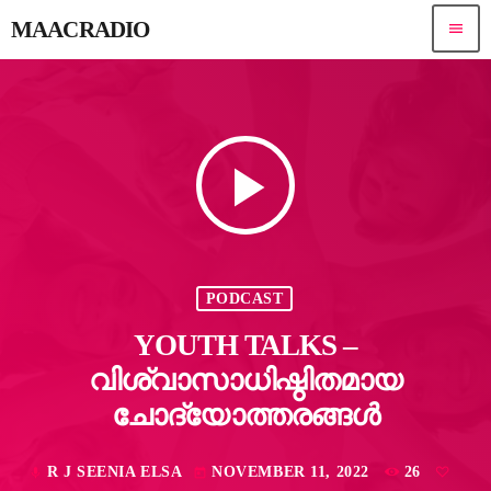
MAACRADIO
menu
play_arrow
PODCAST
YOUTH TALKS –
വിശ്വാസാധിഷ്ഠിതമായ
ചോദ്യോത്തരങ്ങൾ
R J SEENIA ELSA
NOVEMBER 11, 2022
26
mic
today