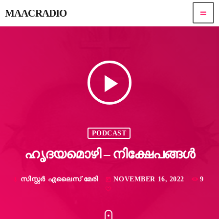
MAACRADIO
menu
play_arrow
PODCAST
ഹൃദയമൊഴി – നിക്ഷേപങ്ങൾ
സിസ്റ്റർ എലൈസ് മേരി
NOVEMBER 16, 2022
9
mic
today