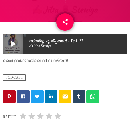
share
email
play_arrow
സ്വർഗ്ഗപുഷ്പ്പങ്ങൾ - Epi. 27
✍
Jilsa
Steniya
മൊളോക്കോയിലെ വി.ഡാമിയൻ
PODCAST
email
RATE IT