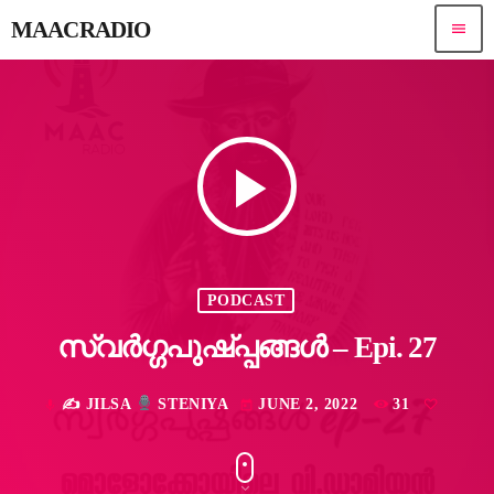
MAACRADIO
menu
play_arrow
PODCAST
സ്വർഗ്ഗപുഷ്പ്പങ്ങൾ – Epi. 27
✍
JILSA
STENIYA
JUNE 2, 2022
31
mic
today