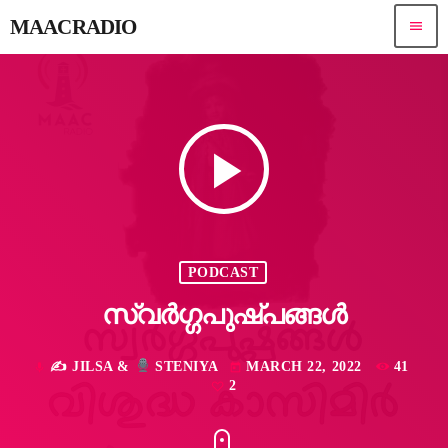
MAACRADIO
menu
play_arrow
PODCAST
സ്വർഗ്ഗപുഷ്പങ്ങൾ
✍
JILSA &
STENIYA
MARCH 22, 2022
41
mic
today
2