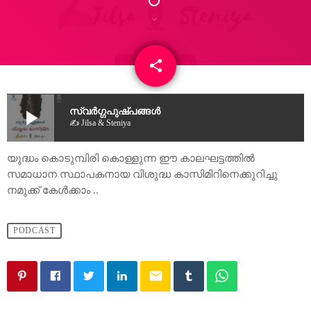
share
email
2
play_arrow
സ്വർഗ്ഗപുഷ്പങ്ങൾ
✍
Jilsa &
Steniya
യുദ്ധം കൊടുമ്പിരി കൊള്ളുന്ന ഈ കാലഘട്ടത്തിൽ
സമാധാന സ്ഥാപകനായ വിശുദ്ധ കാസിമിറിനെക്കുറിച്ചു
നമുക്ക് കേൾക്കാം ..
PODCAST
email