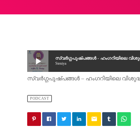
play_arrow
സ്വർഗ്ഗപുഷ്പങ്ങൾ - ഹംഗറിയിലെ വിശ
Steniya
സ്വർഗ്ഗപുഷ്പങ്ങൾ – ഹംഗറിയിലെ വിശു
PODCAST
email