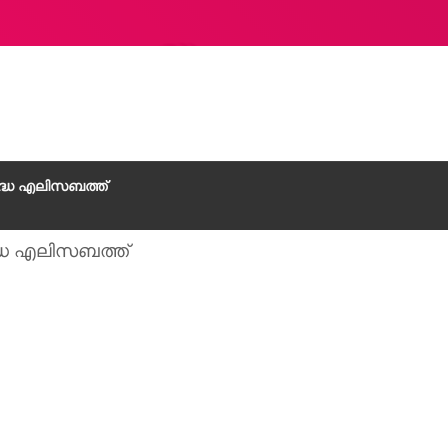
ുദ്ധ എലിസബത്ത്
ദ്ധ എലിസബത്ത്