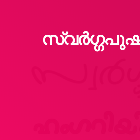
സ്വർഗ്ഗപുഷ