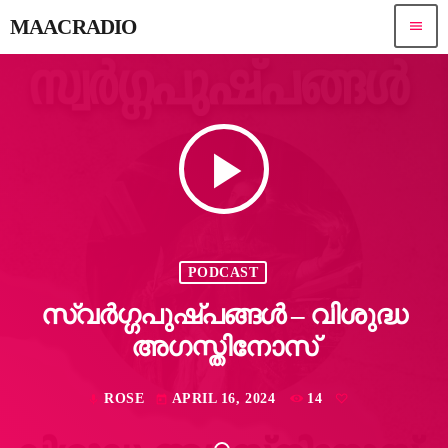
MAACRADIO
menu
play_arrow
PODCAST
സ്വർഗ്ഗപുഷ്പങ്ങൾ – വിശുദ്ധ
അഗസ്തിനോസ്
ROSE
APRIL 16, 2024
14
mic
today