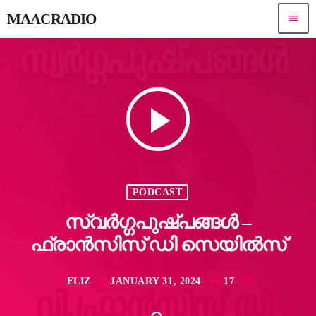
MAACRADIO
menu
play_arrow
PODCAST
സ്വർഗ്ഗപുഷ്പങ്ങൾ –
ഫ്രാൻസിസ് ഡി സെയിൽസ്
ELIZ
JANUARY 31, 2024
17
mic
today