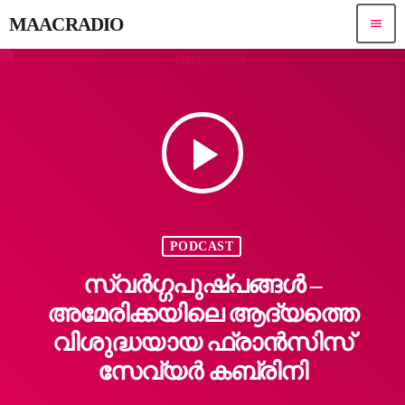
MAACRADIO
menu
play_arrow
PODCAST
സ്വർഗ്ഗപുഷ്പങ്ങൾ –
അമേരിക്കയിലെ ആദ്യത്തെ
വിശുദ്ധയായ ഫ്രാൻസിസ്
സേവ്യർ കബ്രിനി