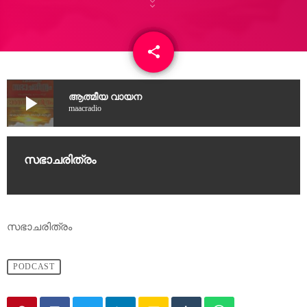
share
email
play_arrow
ആത്മീയ വായന
maacradio
സഭാചരിത്രം
സഭാചരിത്രം
PODCAST