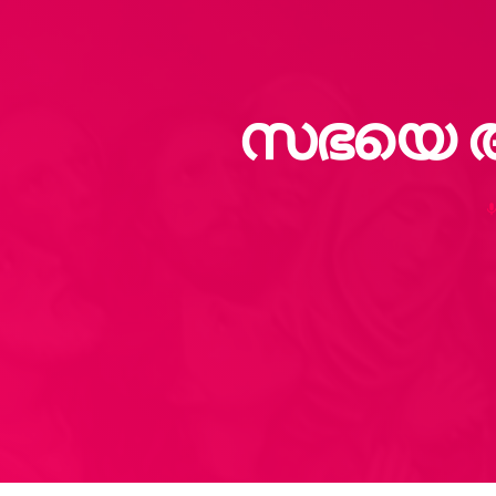
സഭയെ അ
mi