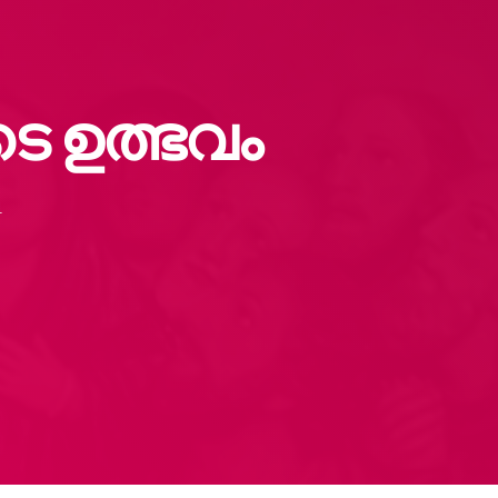
 ഉത്ഭവം
1