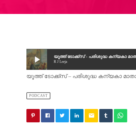
play_arrow
യൂത്ത് ടോക്ക്സ് - പരിശുദ്ധ കന്യകാ മ
R J Leeja
യൂത്ത് ടോക്ക്സ് – പരിശുദ്ധ കന്യകാ മാ
PODCAST
email