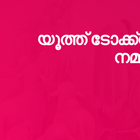
യൂത്ത് ടോക്
നമ