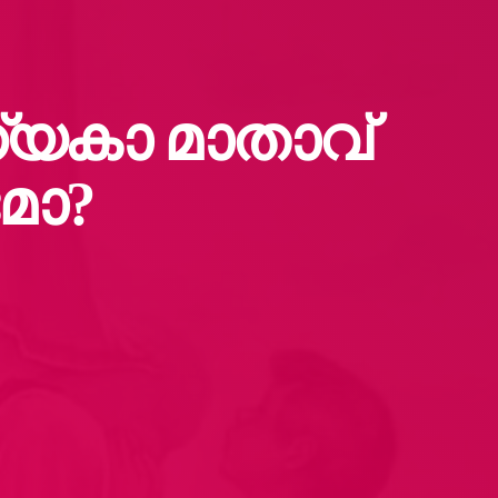
ന്യകാ മാതാവ്
മോ?