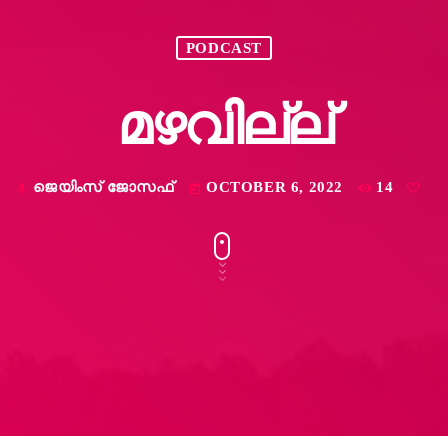
PODCAST
മഴവില്ല്
ജെയിംസ് ജോസഫ്
OCTOBER 6, 2022
14
mic
today