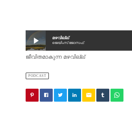
play_arrow
മഴവില്ല്
ജെയിംസ് ജോസഫ്
ജീവിതമാകുന്ന മഴവില്ല്
PODCAST
email