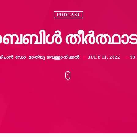
PODCAST
ൈബിൾ തീർത്ഥാട
ല്പാൻ ഡോ .മാത്യു വെള്ളാനിക്കൽ
JULY 11, 2022
93
today