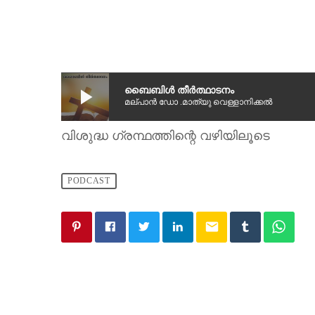
play_arrow
ബൈബിൾ തീർത്ഥാടനം
മല്പാൻ ഡോ .മാത്യു വെള്ളാനിക്കൽ
വിശുദ്ധ ഗ്രന്ഥത്തിന്റെ വഴിയിലൂടെ
PODCAST
email