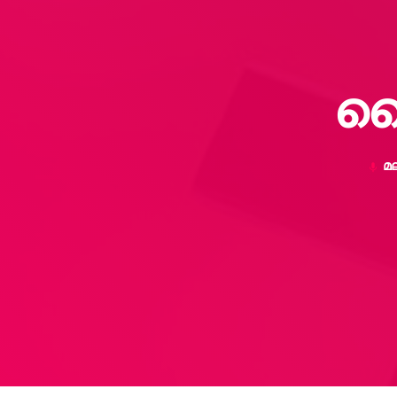
ബ
മ
mic