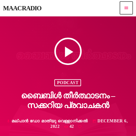
MAACRADIO
menu
play_arrow
PODCAST
ബൈബിൾ തീർത്ഥാടനം –
സക്കറിയ പ്രവാചകൻ
മല്പാൻ ഡോ മാത്യു വെള്ളാനിക്കൽ
DECEMBER 6,
mic
today
2022
42