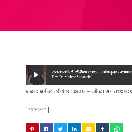
play_arrow
ബൈബിൾ തീർത്ഥാടനം - വിശുദ്ധ പൗല
Rev. Dr. Mathew Vellanickal
ബൈബിൾ തീർത്ഥാടനം – വിശുദ്ധ പൗലോ
PODCAST
email