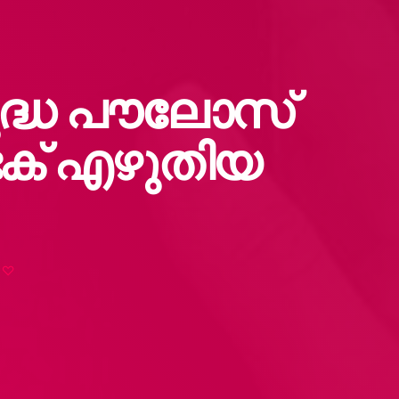
ദ്ധ പൗലോസ്
ക് എഴുതിയ