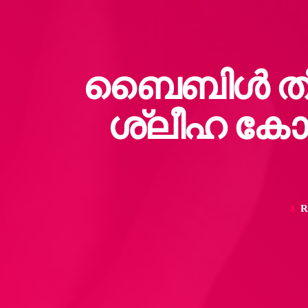
ബൈബിൾ തീർ
ശ്ലീഹ കോ
R
mic