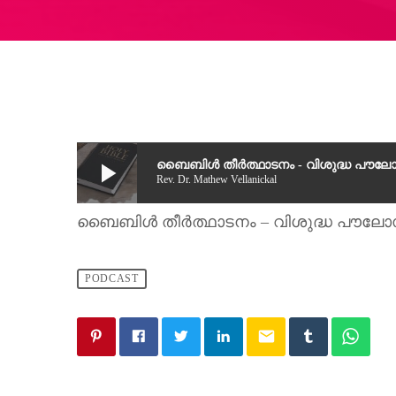
play_arrow
ബൈബിൾ തീർത്ഥാടനം - വിശുദ്ധ പൗലോസ
Rev. Dr. Mathew Vellanickal
ബൈബിൾ തീർത്ഥാടനം – വിശുദ്ധ പൗലോസ്
PODCAST
email