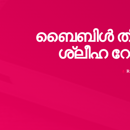
ബൈബിൾ തീർ
ശ്ലീഹ റോ
R
mic