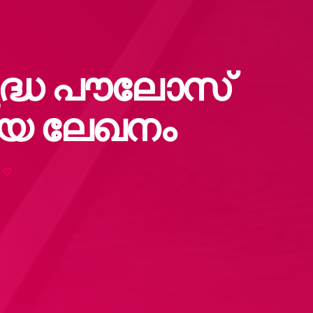
ദ്ധ പൗലോസ്
തിയ ലേഖനം