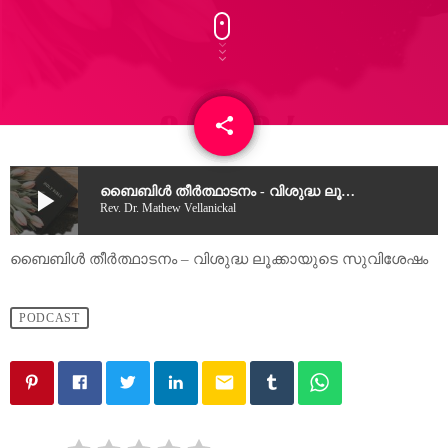
share
email
play_arrow
ബൈബിൾ തീർത്ഥാടനം - വിശുദ്ധ ലൂക്കായുടെ സുവിശേഷം
Rev. Dr. Mathew Vellanickal
ബൈബിൾ തീർത്ഥാടനം – വിശുദ്ധ ലൂക്കായുടെ സുവിശേഷം
PODCAST
email