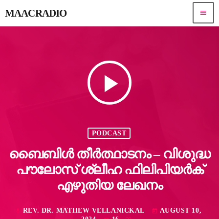
MAACRADIO
menu
play_arrow
PODCAST
ബൈബിൾ തീർത്ഥാടനം – വിശുദ്ധ
പൗലോസ് ശ്ലീഹ ഫിലിപിയർക്
എഴുതിയ ലേഖനം
REV. DR. MATHEW VELLANICKAL
AUGUST 10,
mic
today