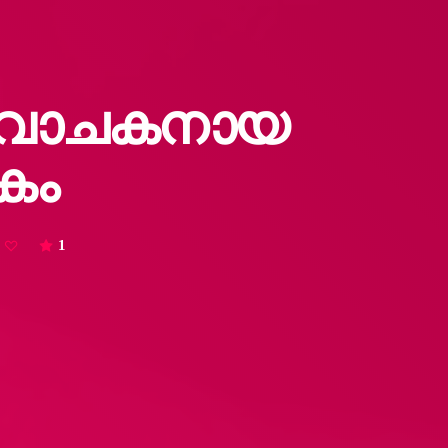
്രവാചകനായ
കം
1