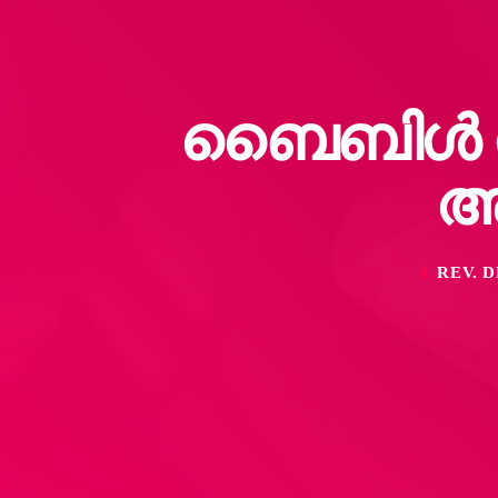
ബൈബിൾ തീ
ആ
REV. 
mic