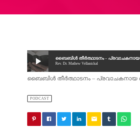
play_arrow
ബൈബിൾ തീർത്ഥാടനം - പ്രവാചകനായ 
Rev. Dr. Mathew Vellanickal
ബൈബിൾ തീർത്ഥാടനം – പ്രവാചകനായ ആ
PODCAST
email