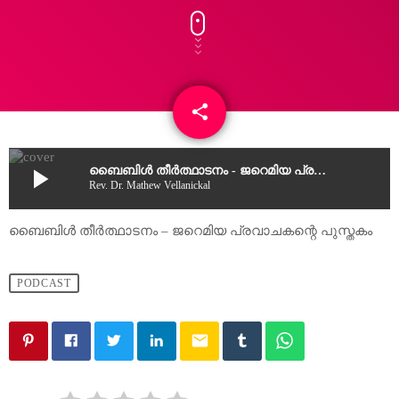
share
email
play_arrow
ബൈബിൾ തീർത്ഥാടനം - ജറെമിയ പ്രവാചകന്റെ പുസ്തകം
Rev. Dr. Mathew Vellanickal
ബൈബിൾ തീർത്ഥാടനം – ജറെമിയ പ്രവാചകന്റെ പുസ്തകം
PODCAST
email