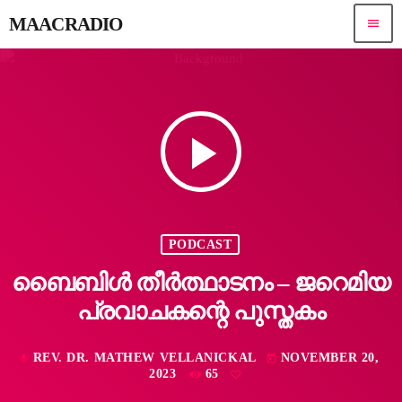
MAACRADIO
menu
play_arrow
PODCAST
ബൈബിൾ തീർത്ഥാടനം – ജറെമിയ
പ്രവാചകന്റെ പുസ്തകം
REV. DR. MATHEW VELLANICKAL
NOVEMBER 20,
mic
today
2023
65