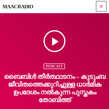
MAACRADIO
menu
play_arrow
PODCAST
ബൈബിൾ തീർത്ഥാടനം – കുടുംബ
ജീവിതത്തെക്കുറിച്ചുള്ള ധാർമിക
ഉപദേശം നൽകുന്ന പുസ്തകം
തോബിത്ത്