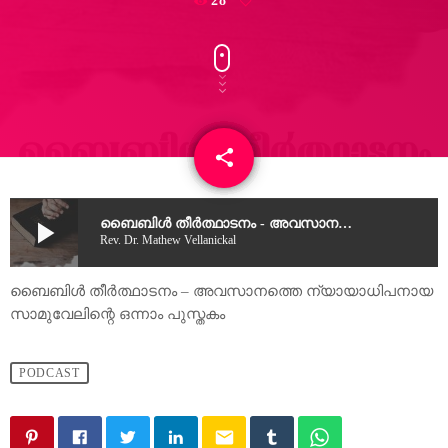
28
share
email
play_arrow
ബൈബിൾ തീർത്ഥാടനം - അവസാനത്തെ ന്യായാധിപനായ സാമുവേലിന്റെ ഒന്നാം പുസ്തകം
Rev. Dr. Mathew Vellanickal
ബൈബിൾ തീർത്ഥാടനം – അവസാനത്തെ ന്യായാധിപനായ
സാമുവേലിന്റെ ഒന്നാം പുസ്തകം
PODCAST
email