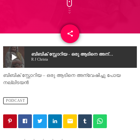
share
email
4
play_arrow
ബിബിക് സ്റ്റോറിയ - ഒരു ആടിനെ അന്വേഷിച്ചു പോയ നല്ലിടയൻ
R J Christa
ബിബിക് സ്റ്റോറിയ – ഒരു ആടിനെ അന്വേഷിച്ചു പോയ
നല്ലിടയൻ
PODCAST
email