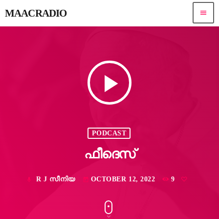
MAACRADIO
menu
play_arrow
PODCAST
ഫീദെസ്
R J സീനിയ
OCTOBER 12, 2022
9
mic
today