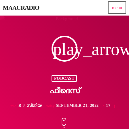
MAACRADIO
menu
play_arro
PODCAST
ഫീദെസ്
R J സീനിയ
SEPTEMBER 21, 2022
17
mic
today