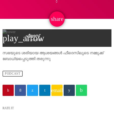
share
email
play_arrow
ഫീദെസ്
R J സീനിയ
സഭയുടെ ശരിയായ ആശയങ്ങൾ ഫീദെസിലൂടെ നമ്മുക്ക്
ബോധ്യപ്പെടുത്തി തരുന്നു
PODCAST
email
RATE IT