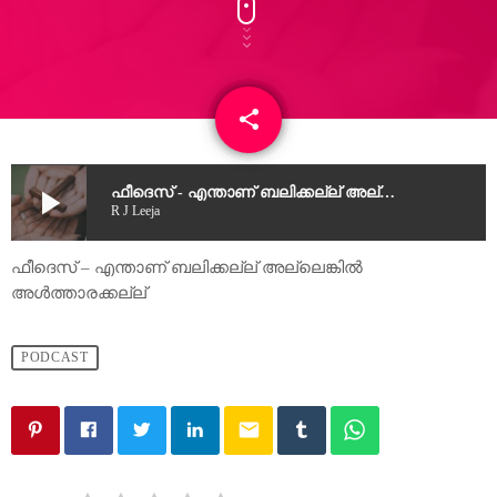
share
email
1
play_arrow
ഫീദെസ് - എന്താണ് ബലിക്കല്ല് അല്ലെങ്കിൽ അൾത്താരക്കല്ല്
R J Leeja
ഫീദെസ് – എന്താണ് ബലിക്കല്ല് അല്ലെങ്കിൽ
അൾത്താരക്കല്ല്
PODCAST
email