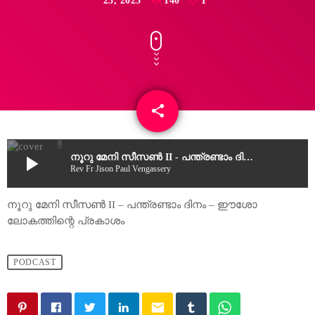
23, 2023
140
1
share
email
1
play_arrow
നൂറു മേനി സീസൺ II - പന്ത്രണ്ടാം ദിനം - ഈശോ ലോകത്തിന്റെ പ്രകാശം
Rev Fr Jison Paul Vengassery
നൂറു മേനി സീസൺ II – പന്ത്രണ്ടാം ദിനം – ഈശോ
ലോകത്തിന്റെ പ്രകാശം
PODCAST
email