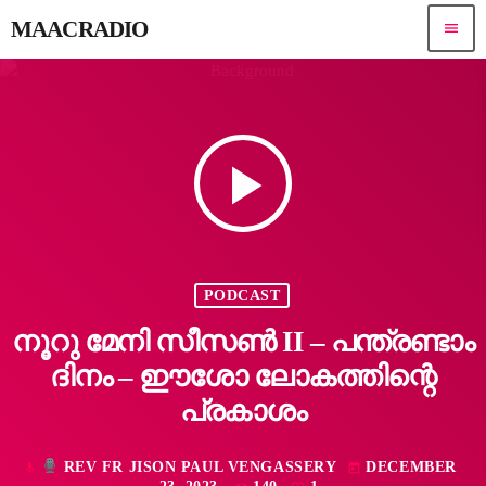
MAACRADIO
menu
play_arrow
PODCAST
നൂറു മേനി സീസൺ II – പന്ത്രണ്ടാം
ദിനം – ഈശോ ലോകത്തിന്റെ
പ്രകാശം
REV FR JISON PAUL VENGASSERY
DECEMBER
mic
today