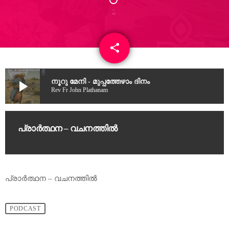
share
email
6
play_arrow
നൂറു മേനി - മുപ്പത്തേഴാം ദിനം
Rev Fr John Plathanam
പ്രാർത്ഥന – വചനത്തിൽ
പ്രാർത്ഥന – വചനത്തിൽ
PODCAST