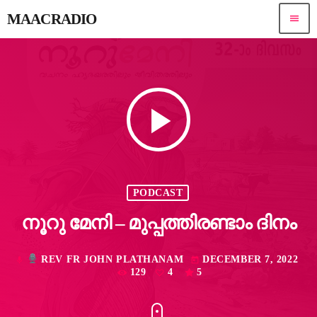
MAACRADIO
menu
play_arrow
PODCAST
നൂറു മേനി – മുപ്പത്തിരണ്ടാം ദിനം
REV FR JOHN PLATHANAM
DECEMBER 7, 2022
mic
today
129
4
5