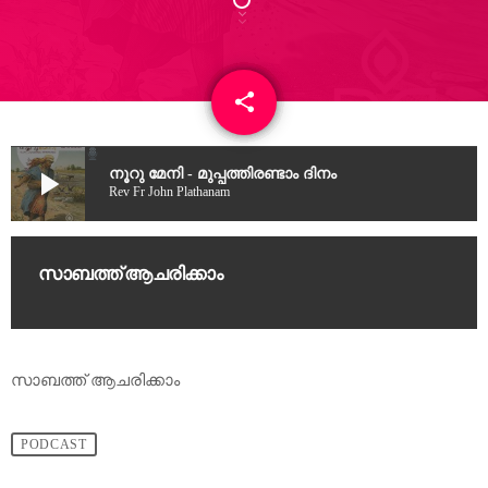
share
email
4
play_arrow
നൂറു മേനി - മുപ്പത്തിരണ്ടാം ദിനം
Rev Fr John Plathanam
സാബത്ത് ആചരിക്കാം
സാബത്ത് ആചരിക്കാം
PODCAST