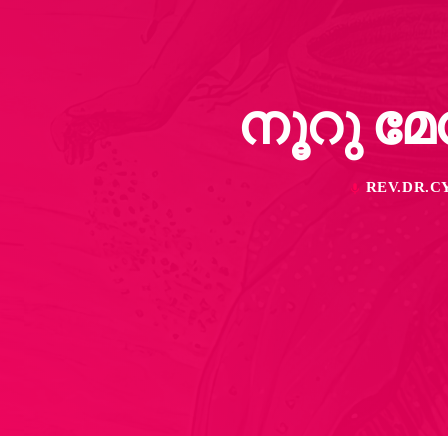
നൂറു മേ
REV.DR.
mic