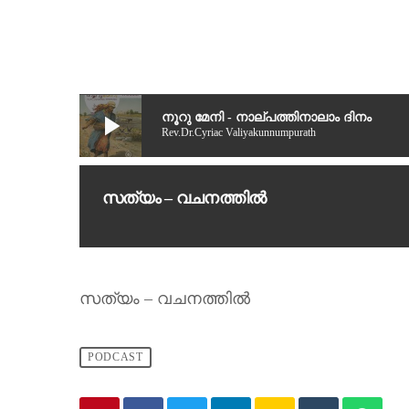
play_arrow
നൂറു മേനി - നാല്പത്തിനാലാം ദിനം
Rev.Dr.Cyriac Valiyakunnumpurath
സത്യം – വചനത്തിൽ
സത്യം – വചനത്തിൽ
PODCAST