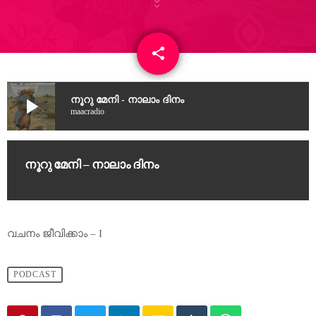
share
email
22
play_arrow
നൂറു മേനി - നാലാം ദിനം
maacradio
നൂറു മേനി – നാലാം ദിനം
വചനം ജീവിക്കാം – I
PODCAST