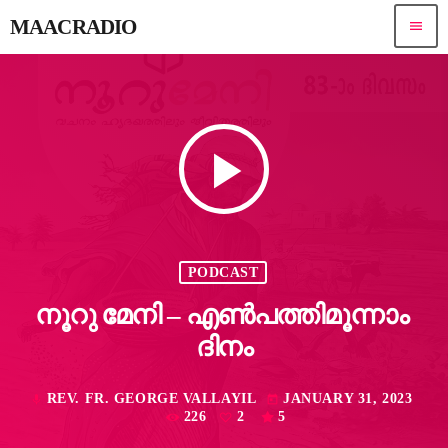
MAACRADIO
menu
play_arrow
PODCAST
നൂറു മേനി – എൺപത്തിമൂന്നാം ​
ദിനം
REV. FR. GEORGE VALLAYIL
JANUARY 31, 2023
mic
today
226
2
5