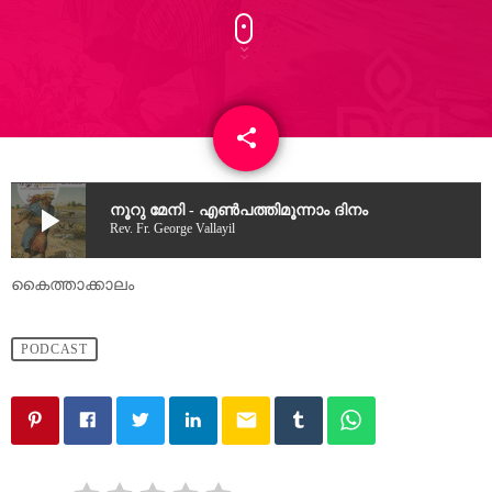
share
email
2
play_arrow
നൂറു മേനി - എൺപത്തിമൂന്നാം ​ദിനം
Rev. Fr. George Vallayil
കൈത്താക്കാലം
PODCAST
email