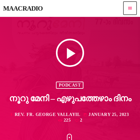
MAACRADIO
menu
play_arrow
PODCAST
നൂറു മേനി – എഴുപത്തേഴാം ​ദിനം
REV. FR. GEORGE VALLAYIL
JANUARY 25, 2023
mic
today
225
2