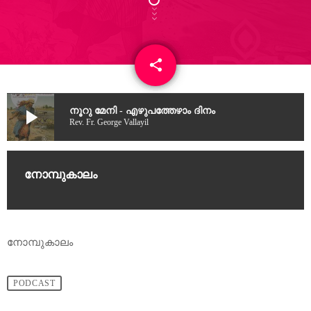
share
email
2
play_arrow
നൂറു മേനി - എഴുപത്തേഴാം ​ദിനം
Rev. Fr. George Vallayil
നോമ്പുകാലം
നോമ്പുകാലം
PODCAST