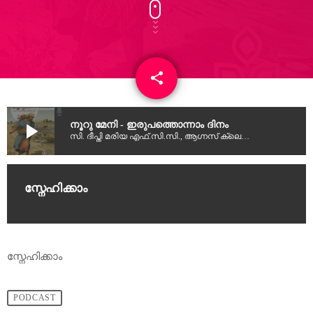
share
email
5
play_arrow
നൂറു മേനി - ഇരുപത്തൊന്നാം ദിനം
സി. ദീപ്തി മരിയ എഫ്.സി.സി., ആഗ്നസ് ക്ലെയർ ലിജു & ഏയ്ഞ്ചൽ സെലിൻ ലിജു
സ്നേഹിക്കാം
സ്നേഹിക്കാം
PODCAST