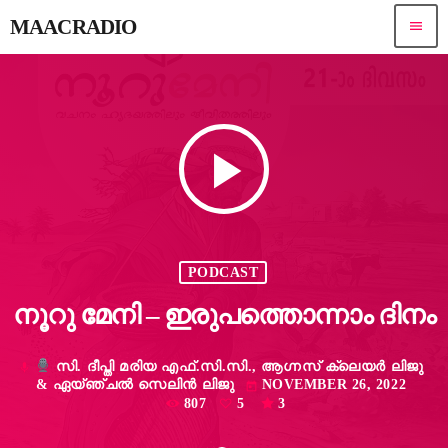
MAACRADIO
menu
play_arrow
PODCAST
നൂറു മേനി – ഇരുപത്തൊന്നാം ദിനം
സി. ദീപ്തി മരിയ എഫ്.സി.സി., ആഗ്നസ് ക്ലെയർ ലിജു
mic
& ഏയ്ഞ്ചൽ സെലിൻ ലിജു
NOVEMBER 26, 2022
today
807
5
3