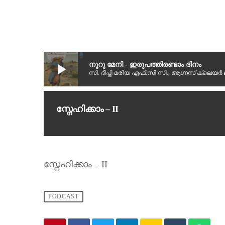
play_arrow
നൂറു മേനി - ഇരുപത്തിരണ്ടാം ദിനം
സി. ദീപ്തി മരിയ എഫ്.സി.സി., ആഗ്നസ് ക്ലെ
സ്നേഹിക്കാം – II
സ്നേഹിക്കാം – II
PODCAST