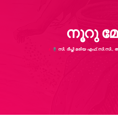
നൂറു മേ
സി. ദീപ്തി മരിയ എഫ്.സി.സി
mic