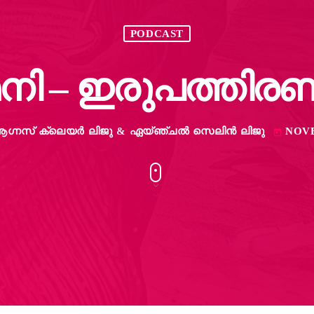
PODCAST
നി – ഇരുപത്തിരണ്
., ആഗ്നസ് ക്ലെയർ ലിജു & ഏയ്ഞ്ചൽ സെലിൻ ലിജു
NOVE
today