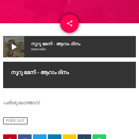
share
email
20
play_arrow
നൂറു മേനി - ആറാം ദിനം
maacradio
നൂറു മേനി – ആറാം ദിനം
പരിശുദ്ധാത്മാവ്
PODCAST