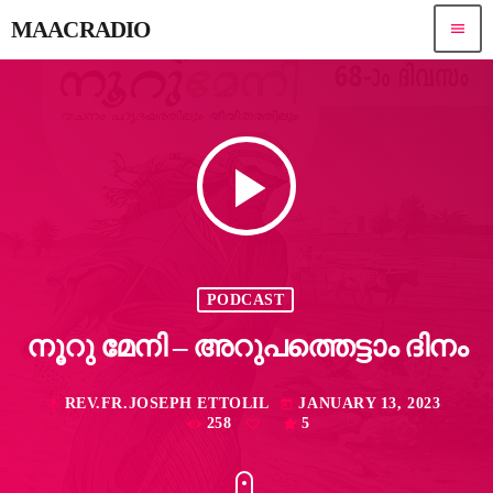
MAACRADIO
menu
play_arrow
PODCAST
നൂറു മേനി – അറുപത്തെട്ടാം ​ദിനം
REV.FR.JOSEPH ETTOLIL
JANUARY 13, 2023
mic
today
258
5