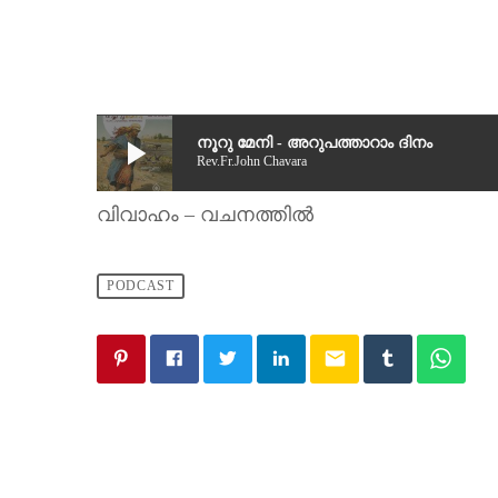
play_arrow
നൂറു മേനി - അറുപത്താറാം ​ദിനം
Rev.Fr.John Chavara
വിവാഹം – വചനത്തിൽ
PODCAST
email