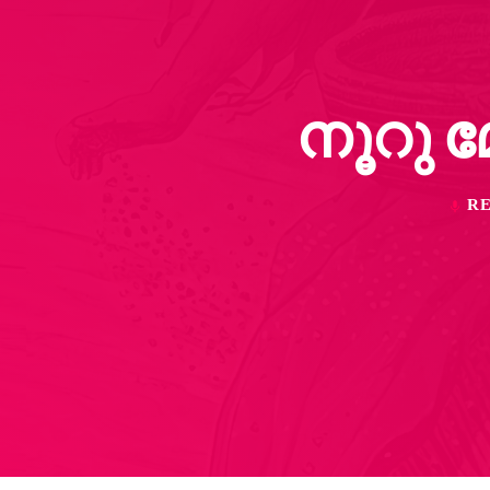
നൂറു മ
RE
mic