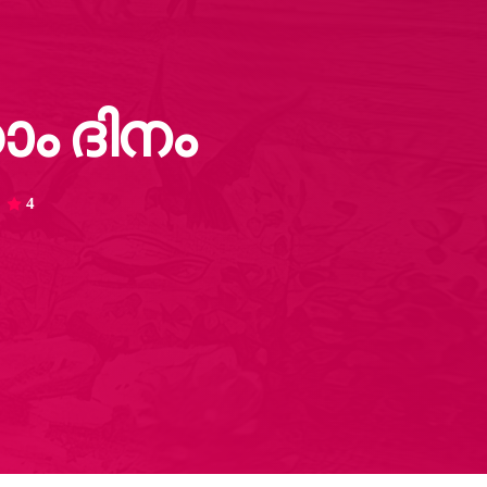
ം ​ദിനം
4