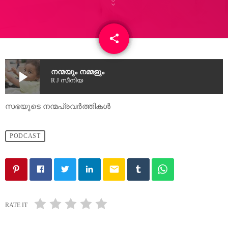
share
email
play_arrow
നന്മയും നമ്മളും
R J സീനിയ
സഭയുടെ നന്മപ്രവർത്തികൾ
PODCAST
email
RATE IT