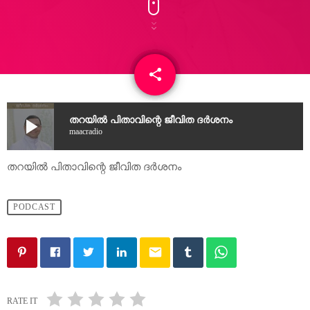
share
email
play_arrow
തറയിൽ പിതാവിന്റെ ജീവിത ദർശനം
maacradio
തറയിൽ പിതാവിന്റെ ജീവിത ദർശനം
PODCAST
email
RATE IT