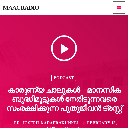
MAACRADIO
menu
play_arrow
PODCAST
കാരുണ്യ ചാലുകൾ – മാനസിക
ബുദ്ധിമുട്ടുകൾ നേരിടുന്നവരെ
സംരക്ഷിക്കുന്ന പുതുജീവൻ ട്രസ്റ്റ്
FR. JOSEPH KADAPRAKUNNEL
FEBRUARY 13,
mic
today