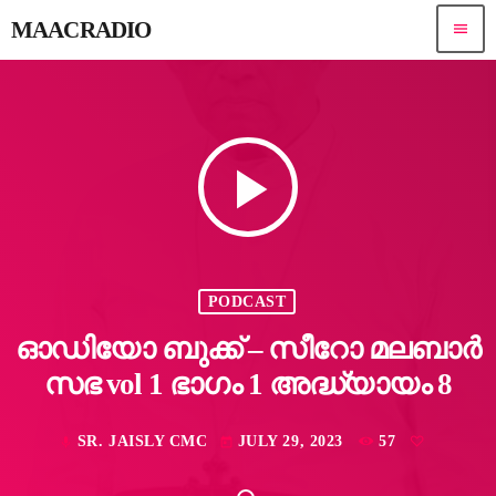
MAACRADIO
menu
play_arrow
PODCAST
ഓഡിയോ ബുക്ക് – സീറോ മലബാർ
സഭ vol 1 ഭാഗം 1 അദ്ധ്യായം 8
SR. JAISLY CMC
JULY 29, 2023
57
mic
today