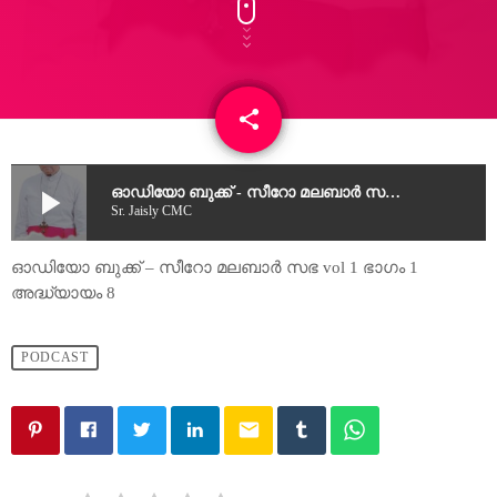
share
email
play_arrow
ഓഡിയോ ബുക്ക് - സീറോ മലബാർ സഭ vol 1 ഭാഗം 1 അദ്ധ്യായം 8
Sr. Jaisly CMC
ഓഡിയോ ബുക്ക് – സീറോ മലബാർ സഭ vol 1 ഭാഗം 1
അദ്ധ്യായം 8
PODCAST
email