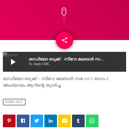
share
email
play_arrow
ഓഡിയോ ബുക്ക് - സീറോ മലബാർ സഭ vol 1 ഭാഗം 2 അധ്യായം ആറിന്റെ തുടർച്ച
Sr. Jaisly CMC
ഓഡിയോ ബുക്ക് – സീറോ മലബാർ സഭ vol 1 ഭാഗം 2
അധ്യായം ആറിന്റെ തുടർച്ച
PODCAST
email