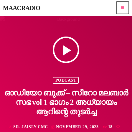
MAACRADIO
menu
play_arrow
PODCAST
ഓഡിയോ ബുക്ക് – സീറോ മലബാർ
സഭ vol 1 ഭാഗം 2 അധ്യായം
ആറിന്റെ തുടർച്ച
SR. JAISLY CMC
NOVEMBER 29, 2023
18
mic
today