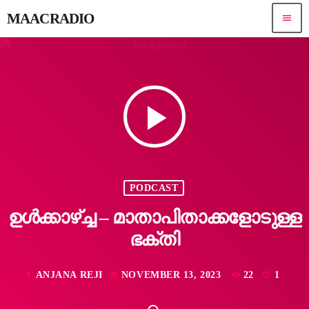
MAACRADIO
menu
play_arrow
PODCAST
ഉൾക്കാഴ്ച്ച – മാതാപിതാക്കളോടുള്ള
ഭക്തി
ANJANA REJI
NOVEMBER 13, 2023
22
1
mic
today