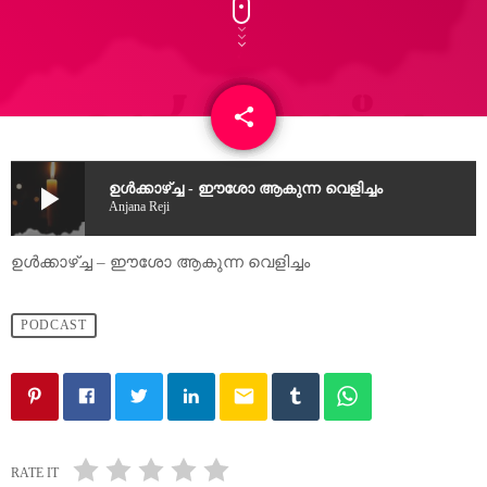
share
email
play_arrow
ഉൾക്കാഴ്ച്ച - ഈശോ ആകുന്ന വെളിച്ചം
Anjana Reji
ഉൾക്കാഴ്ച്ച – ഈശോ ആകുന്ന വെളിച്ചം
PODCAST
email
RATE IT