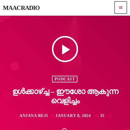
MAACRADIO
menu
play_arrow
PODCAST
ഉൾക്കാഴ്ച്ച – ഈശോ ആകുന്ന
വെളിച്ചം
ANJANA REJI
JANUARY 8, 2024
35
mic
today