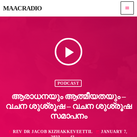
MAACRADIO
menu
play_arrow
PODCAST
ആരാധനയും ആത്മീയതയും –
വചന ശുശ്രൂഷ – വചന ശുശ്രൂഷ
സമാപനം
REV DR JACOB KIZHAKKEVEETTIL
JANUARY 7,
mic
today