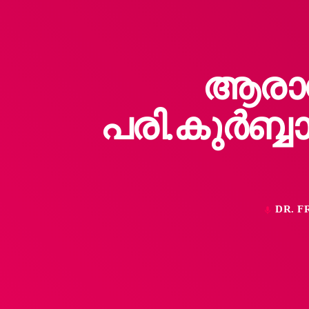
ആരാധ
പരി.കുർബ്ബ
DR. F
mic