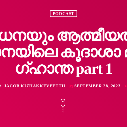
PODCAST
നയും ആത്മീയത
ാനയിലെ കൂദാശാ 
ഗ്ഹാന്ത part 1
R. JACOB KIZHAKKEVEETTIL
SEPTEMBER 28, 2023
today