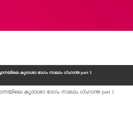
നയിലെ കൂദാശാ ഭാ​ഗം നാലാം ഗ്ഹാന്ത part 1
യിലെ കൂദാശാ ഭാ​ഗം നാലാം ഗ്ഹാന്ത part 1