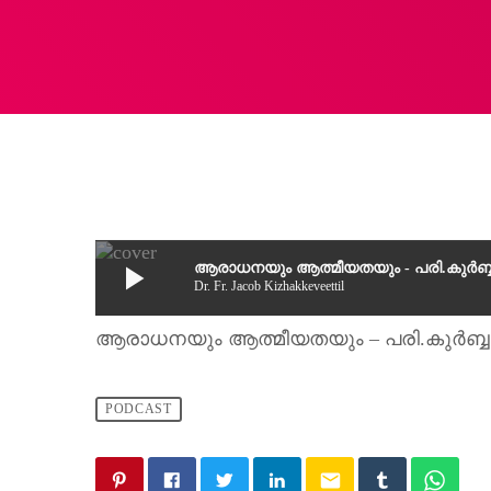
play_arrow
ആരാധനയും ആത്മീയതയും - പരി.കുർബ്ബാ
Dr. Fr. Jacob Kizhakkeveettil
ആരാധനയും ആത്മീയതയും – പരി.കുർബ്ബാന
PODCAST
email