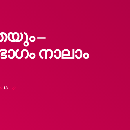
യും –
ഭാ​ഗം നാലാം
18